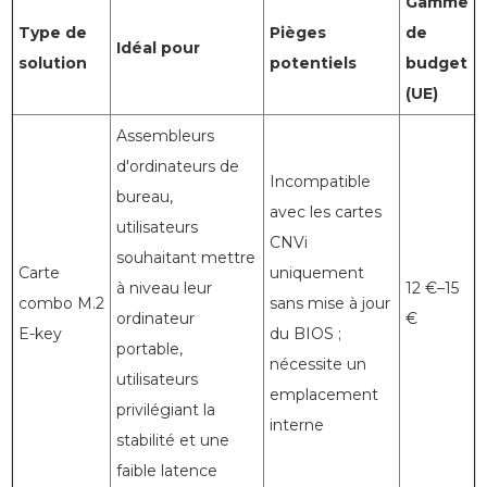
Gamme
Type de
Pièges
de
Idéal pour
solution
potentiels
budget
(UE)
Assembleurs
d'ordinateurs de
Incompatible
bureau,
avec les cartes
utilisateurs
CNVi
souhaitant mettre
Carte
uniquement
à niveau leur
12 €–15
combo M.2
sans mise à jour
ordinateur
€
E-key
du BIOS ;
portable,
nécessite un
utilisateurs
emplacement
privilégiant la
interne
stabilité et une
faible latence