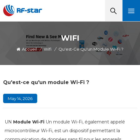
WIFI
Accueil
/
Wifi
/
Qu'est-Ce Qu'un Module Wi-Fi ?
Qu'est-ce qu'un module Wi-Fi ?
May 14, 2026
UN
Module Wi-Fi
Un module Wi-Fi, également appelé
microcontrôleur Wi-Fi, est un dispositif permettant la
communication de données sans fil pour les appareils