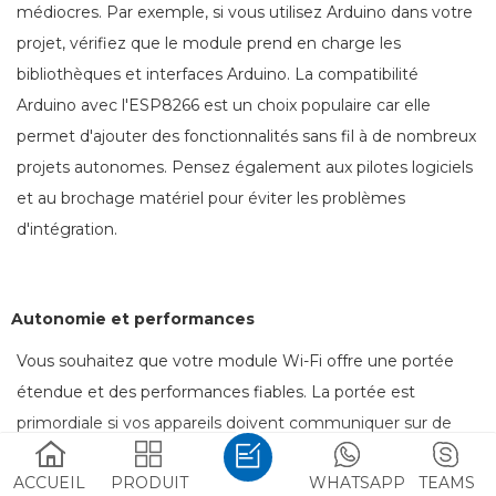
médiocres. Par exemple, si vous utilisez Arduino dans votre
projet, vérifiez que le module prend en charge les
bibliothèques et interfaces Arduino. La compatibilité
Arduino avec l'ESP8266 est un choix populaire car elle
permet d'ajouter des fonctionnalités sans fil à de nombreux
projets autonomes. Pensez également aux pilotes logiciels
et au brochage matériel pour éviter les problèmes
d'intégration.
Autonomie et performances
Vous souhaitez que votre module Wi-Fi offre une portée
étendue et des performances fiables. La portée est
primordiale si vos appareils doivent communiquer sur de
longues distances ou à travers des murs. Les performances
ACCUEIL
PRODUIT
WHATSAPP
TEAMS
dépendent de plusieurs paramètres de radiofréquence (RF).