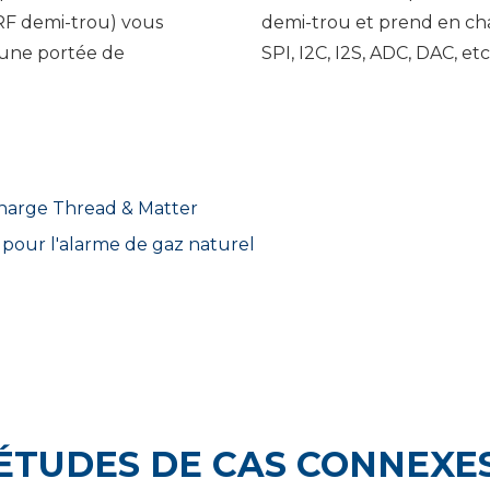
RF demi-trou) vous
demi-trou et prend en cha
 une portée de
SPI, I2C, I2S, ADC, DAC, etc
harge Thread & Matter
pour l'alarme de gaz naturel
ÉTUDES DE CAS CONNEXE