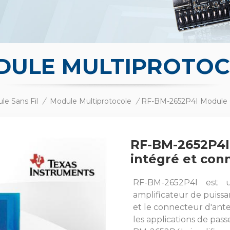
DULE MULTIPROTOC
le Sans Fil
/
Module Multiprotocole
/
RF-BM-2652P4I
intégré et con
RF-BM-2652P4I est 
amplificateur de puiss
et le connecteur d'ant
les applications de pas