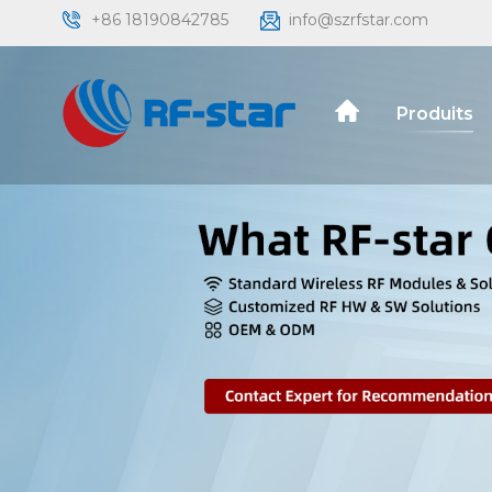
+86 18190842785
info@szrfstar.com
Produits