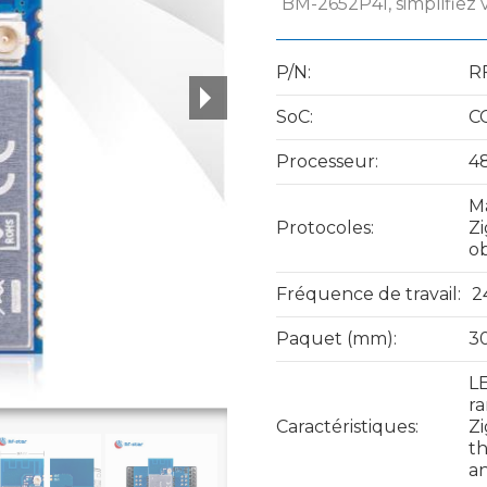
BM-2652P4I, simplifiez 
P/N:
R
SoC:
C
Processeur:
4
Ma
Protocoles:
Zi
ob
Fréquence de travail:
2
Paquet (mm):
30
LE
ra
Caractéristiques:
Zi
th
an