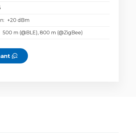
3
n:
+20 dBm
500 m (@BLE), 800 m (@ZigBee)
nant