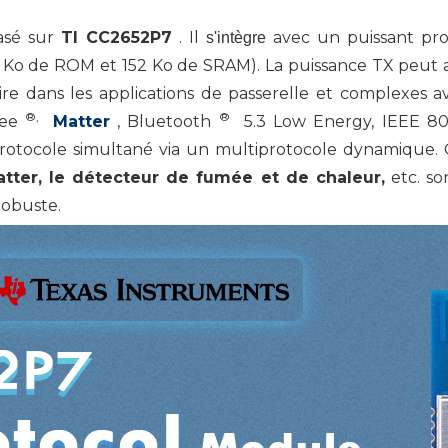
basé sur
TI CC2652P7
. Il
avec un puissant pr
s'intègre
6 Ko de ROM et 152 Ko de SRAM). La puissance TX peut
e dans les applications de passerelle et complexes 
®,
®
bee
Matter
, Bluetooth
5.3 Low Energy, IEEE 802.1
protocole simultané via un multiprotocole dynamique. G
atter, le
détecteur de fumée et de chaleur,
etc. so
robuste.