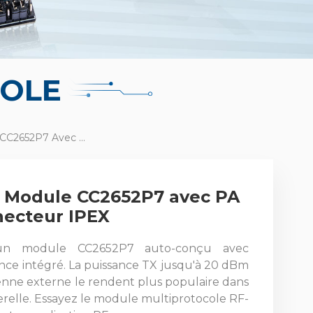
OLE
RF-BM-2652P4I Module CC2652P7 Avec PA Intégré Et Connecteur IPEX
 Module CC2652P7 avec PA
necteur IPEX
un module CC2652P7 auto-conçu avec
ance intégré. La puissance TX jusqu'à 20 dBm
enne externe le rendent plus populaire dans
serelle. Essayez le module multiprotocole RF-