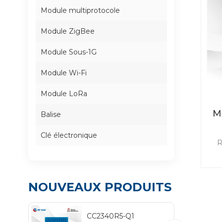
Module multiprotocole
Module ZigBee
Module Sous-1G
Module Wi-Fi
Module LoRa
M
Balise
Clé électronique
R
ex
d
ta
NOUVEAUX PRODUITS
CC2340R5-Q1
C