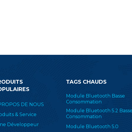
RODUITS
TAGS CHAUDS
OPULAIRES
Module Bluetooth Basse
Consommation
PROPOS DE NOUS
Module Bluetooth 5.2 Bass
oduits & Service
Consommation
ne Développeur
Module Bluetooth 5.0