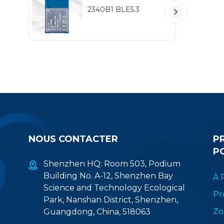
2340B1 BLE5.3
NOUS CONTACTER
P
P
Shenzhen HQ: Room 503, Podium
Building No. A-12, Shenzhen Bay
À 
Science and Technology Ecological
Pr
Park, Nanshan District, Shenzhen,
Zo
Guangdong, China, 518063