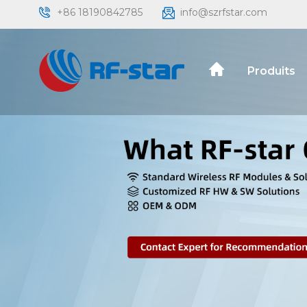
+86 18190842785
info@szrfstar.com
Produits