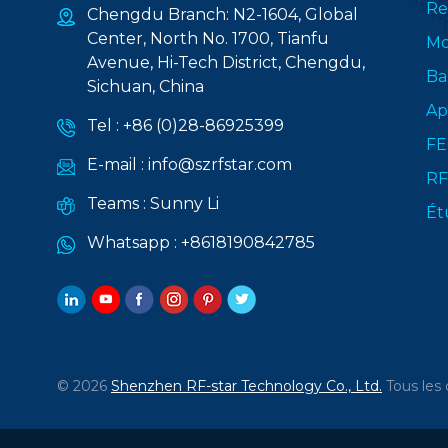
Re
Chengdu Branch: N2-1604, Global
Center, North No. 1700, Tianfu
Mo
Avenue, Hi-Tech District, Chengdu,
Ba
Sichuan, China
Ap
Tel :
+86 (0)28-86925399
FE
E-mail :
info@szrfstar.com
RF
Teams :
Sunny Li
Ét
Whatsapp :
+8618190842785
© 2026
Shenzhen RF-star Technology Co., Ltd.
Tous les 