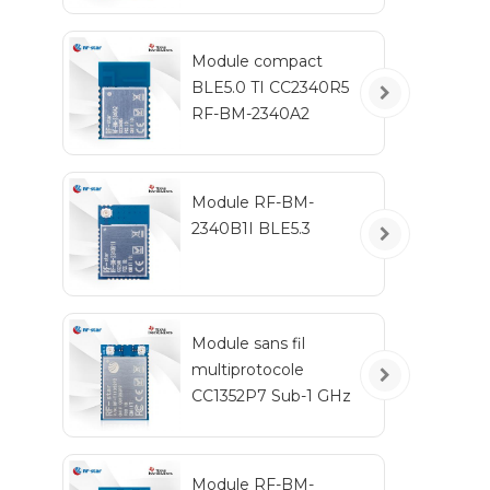
Module compact
BLE5.0 TI CC2340R5
RF-BM-2340A2
Module RF-BM-
2340B1I BLE5.3
Module sans fil
multiprotocole
CC1352P7 Sub-1 GHz
et 2,4 GHz RF-
TI1352P2
Module RF-BM-