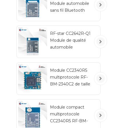
Module automobile
sans fil Bluetooth
basse
consommation RF-
BM-2340QB1
RF-star CC2642R-Q1
Module de qualité
automobile
émetteur-récepteur
Bluetooth pour
véhicules
Module CC2340R5
multiprotocole RF-
BM-2340C2 de taille
mini
Module compact
multiprotocole
CC2340R5 RF-BM-
2340A2I avec IPEX