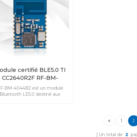
odule certifié BLE5.0 TI
CC2640R2F RF-BM-
4044B2
F-BM-4044B2 est un module
Bluetooth LE5.0 destiné aux
igences de haute performance
es produits IoT. Le module de
ille compacte doit répondre aux
besoins d'une large gamme
1
2
d'applications. Sélectionnez le
module BLE RF-BM-4044B2
Un total de
2
pa
C2640R2F comme option de