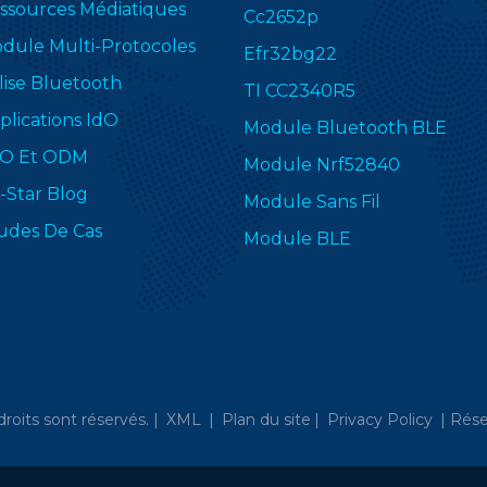
ssources Médiatiques
Cc2652p
dule Multi-Protocoles
Efr32bg22
lise Bluetooth
TI CC2340R5
plications IdO
Module Bluetooth BLE
O Et ODM
Module Nrf52840
-Star Blog
Module Sans Fil
udes De Cas
Module BLE
droits sont réservés. |
XML
|
Plan du site
|
Privacy Policy
|
Rése