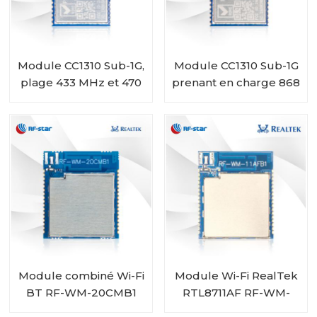
Module CC1310 Sub-1G,
Module CC1310 Sub-1G
plage 433 MHz et 470
prenant en charge 868
MHz RF-SM-1077B2
MHz et 915 MHz RF-
SM-1077B1
Module combiné Wi-Fi
Module Wi-Fi RealTek
BT RF-WM-20CMB1
RTL8711AF RF-WM-
RTL8720CM
11AFB1