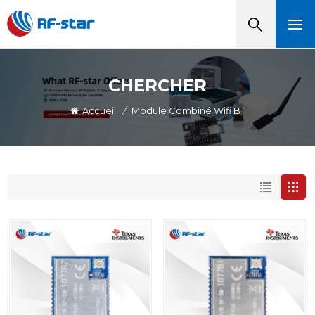
CHERCHER
Accueil
/
Module Combiné Wifi BT