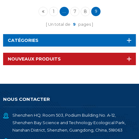
1
7
8
...
9
Un total de
9
pages
CATÉGORIES
NOUVEAUX PRODUITS
NOUS CONTACTER
Shenzhen HQ: Room 503, Podium Building No. A-12,
Shenzhen Bay Science and Technology Ecological Park,
Nanshan District, Shenzhen, Guangdong, China, 518063