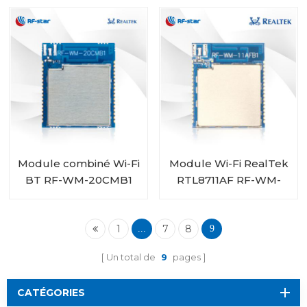
SM-1077B1
Module combiné Wi-Fi
Module Wi-Fi RealTek
BT RF-WM-20CMB1
RTL8711AF RF-WM-
RTL8720CM
11AFB1
1
7
8
...
9
Un total de
9
pages
CATÉGORIES