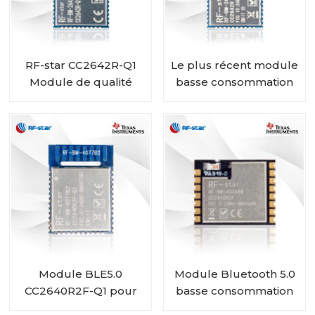
RF-star CC2642R-Q1
Le plus récent module
Module de qualité
basse consommation
automobile émetteur-
TI CC2642R Bluetooth
récepteur Bluetooth
5.1 RF-BM-2642B1
pour véhicules
Module BLE5.0
Module Bluetooth 5.0
CC2640R2F-Q1 pour
basse consommation
RF-BM-4077B2
CC2640R2FRSM RF-