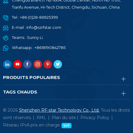
Chengdu Branch: N2-1604, Global Center, North No. 1700,
Tianfu Avenue, Hi-Tech District, Chengdu, Sichuan, China
Tel :
+86 (0)28-86925399
E-mail :
info@szrfstar.com
Teams :
Sunny Li
Whatsapp :
+8618190842785
PRODUITS POPULAIRES
TAGS CHAUDS
© 2026
Shenzhen RF-star Technology Co., Ltd.
Tous les droits
sont réservés. |
XML
|
Plan du site
|
Privacy Policy
|
Réseau IPv6 pris en charge