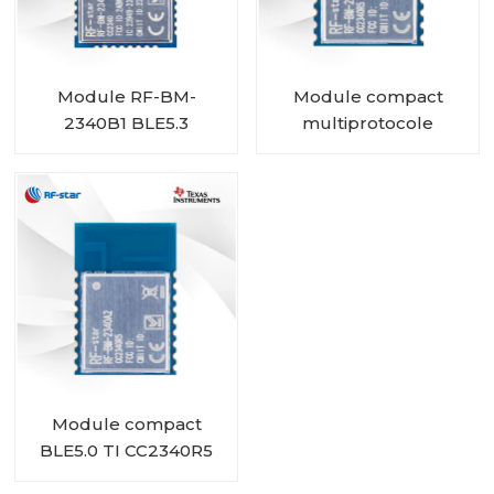
Module RF-BM-
Module compact
2340B1 BLE5.3
multiprotocole
CC2340R5 RF-BM-
2340A2I avec IPEX
Module compact
BLE5.0 TI CC2340R5
RF-BM-2340A2