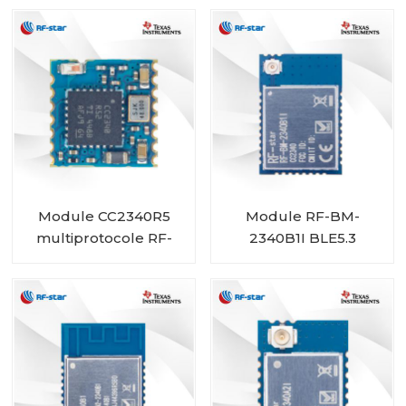
automobile
BM-4044B5
Module CC2340R5
Module RF-BM-
multiprotocole RF-
2340B1I BLE5.3
BM-2340C2 de taille
mini